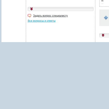
пред
Укажите код, изображённый
на картинке
*
:
Задать вопрос специалисту
Поля, отмеченные звёздочкой (
*
), обязательны для заполнения.
Все вопросы и ответы