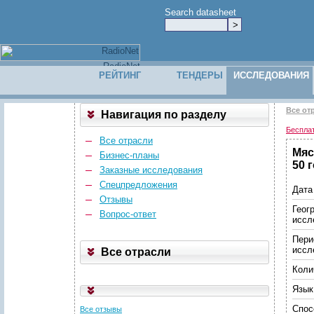
Search datasheet
РЕЙТИНГ
ТЕНДЕРЫ
ИССЛЕДОВАНИЯ
Все от
Навигация по разделу
Беспла
Все отрасли
Мяс
Бизнес-планы
50 
Заказные исследования
Спецпредложения
Дата
Отзывы
Геог
Вопрос-ответ
иссл
Пери
иссл
Все отрасли
Коли
Язык
Спос
Все отзывы