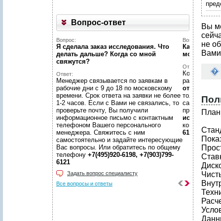
пред
Вопрос-ответ
Вы м
сейч
Вопрос:
Вопрос:
не об
Я сделала заказ исследования. Что
Как найти н
Вами
делать дальше? Когда со мной
можете пом
свяжутся?
Ответ:
Конечно пом
Ответ:
Менеджер связывается по заявкам в
размещено
рабочие дни с 9 до 18 по московскому
отчетов
, пр
времени. Срок ответа на заявки не более
только гото
Пол
1-2 часов. Если с Вами не связались, то
самой сложн
проверьте почту, Вы получили
предложить
План
информационное письмо с контактным
исследован
телефоном Вашего персонального
консультаци
Стан
менеджера. Свяжитесь с ним
6198, +7(903
Пока
самостоятельно и задайте интересующие
Вас вопросы. Или обратитесь по общему
Прост
телефону
+7(495)920-6198, +7(903)799-
Став
6121
Диск
Задать вопрос специалисту
Чисты
Внут
Все вопросы и ответы
Техн
Расч
Усло
Данн