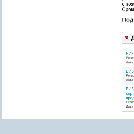
с по
Срок
Под
1
.
Р
Е
БИЗ
З
Реги
Ю
Дата 
М
Е
БИЗ
П
Реги
Р
Дата 
О
Е
БИЗ
К
сорт
Т
про
А
Реги
Дата 
2
.
С