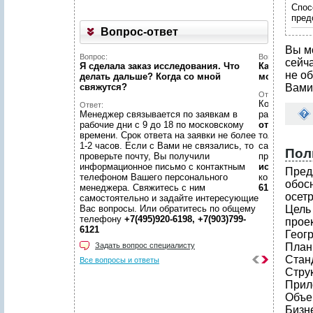
Спос
пред
Вопрос-ответ
Вы м
Вопрос:
Вопрос:
сейч
Я сделала заказ исследования. Что
Как найти н
не об
делать дальше? Когда со мной
можете пом
свяжутся?
Вами
Ответ:
Конечно пом
Ответ:
Менеджер связывается по заявкам в
размещено
рабочие дни с 9 до 18 по московскому
отчетов
, пр
времени. Срок ответа на заявки не более
только гото
1-2 часов. Если с Вами не связались, то
самой сложн
Пол
проверьте почту, Вы получили
предложить
информационное письмо с контактным
исследован
Пред
телефоном Вашего персонального
консультаци
обос
менеджера. Свяжитесь с ним
6198, +7(903
осет
самостоятельно и задайте интересующие
Вас вопросы. Или обратитесь по общему
Цель
телефону
+7(495)920-6198, +7(903)799-
прое
6121
Геог
Задать вопрос специалисту
План
Стан
Все вопросы и ответы
Стру
Прил
Объе
Бизн