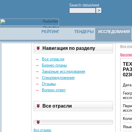
Search datasheet
РЕЙТИНГ
ТЕНДЕРЫ
ИССЛЕДОВАНИЯ
Все от
Навигация по разделу
Беспла
Все отрасли
ТЕ
Бизнес-планы
РАЗ
Заказные исследования
023
Спецпредложения
Отзывы
Дата
Вопрос-ответ
Геог
иссл
Все отрасли
Пери
иссл
Коли
Язык
Все отзывы