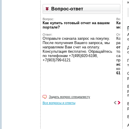
Вопрос-ответ
Вопрос:
Вопрос:
Как купить готовый отчет на вашем
Как на
портале?
может
Ответ:
Ответ:
Отправьте сначала запрос на покупку.
Конечн
После получения Вашего запроса, мы
разме
направляем Вам счет на оплату.
отчето
Консультация бесплатно. Обращайтесь
только
по телефонам +7(495)920-6198,
самой 
+7(903)799-6121
предл
иссле
консул
6198, +
Задать вопрос специалисту
Все вопросы и ответы