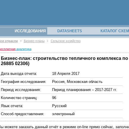
ИССЛЕДОВАНИЯ
DATASHEETS
КАТАЛОГ СХЕ
се отрасли
Бизнес-планы
Сельское хозяйство
есплатная
аналитика
Бизнес-план: строительство тепличного комплекса п
26885 02306)
Дата выхода отчета:
18 Апреля 2017
География исследования:
Россия, Московская область
Период исследования:
Период планирования – 2017-2027 гг.
Количество страниц:
96
Язык отчета:
Русский
Способ предоставления:
электронный
Вы можете заказать данный отчёт в режиме on-line прямо сейчас, запо