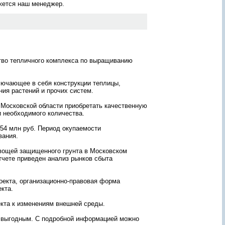
яжется наш менеджер.
ж
а
н
и
ю
о
т
ч
тво тепличного комплекса по выращиванию
ё
т
лючающее в себя конструкции теплицы,
а
лее
ия растений и прочих систем.
?
то
З
 Московской области приобретать качественную
а
м
 необходимого количества.
д
а
54 млн руб. Период окупаемости
й
щие
вания.
т
ему
е
-
овощей защищенного грунта в Московском
е
тчете приведен анализ рынков сбыта
г
о
!
оекта, организационно-правовая форма
П
кта.
е
р
кта к изменениям внешней среды.
с
о
я выгодным. С подробной информацией можно
н