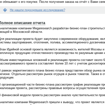
не обязывает к его покупке. После получения заказа на отчёт с Вами св
Не нашли подходящее исследование?
Вопрос:
Е
йти нужное мне исследование...
Я сделала заказ исследования. Что
с
е помочь?
делать дальше? Когда со мной
Полное описание отчета
л
свяжутся?
и
Аналитиками компании Megaresearch разработан бизнес-план строительс
д
о поможем! На портале
овощей в Московской области.
Ответ:
а
щено
более 21000 готовых
Менеджер связывается по заявкам в
н
в
, при этом мы не ограничиваемся
рабочие дни с 9 до 18 по московскому
Для реализации проекта будет закуплено современное оборудование, вк
н
 готовыми материалами. По любой
времени. Срок ответа на заявки не бо
системы зашторивания, отопления, полива, ассимиляционного досвечиван
ы
сложной теме мы всегда сможем
1-2 часов. Если с Вами не связались, 
й
ожить
индивидуальное
проверьте почту, Вы получили
План Идейной основой проекта является возможность жителей Москвы и
о
дование
. Обращайтесь для
информационное письмо с контактны
тепличную продукцию отечественного производства по разумным ценам и
т
ьтации по телефонкм
+7(495)920-
телефоном Вашего персонального
ч
7(903)799-6121
менеджера. Свяжитесь с ним
Объем инвестиционных вложений в реализацию проекта составит около 6
ё
самостоятельно и задайте интересую
рассматриваемого проекта составляет более 10 лет с учетом дисконтиро
т
Вас вопросы. Или обратитесь по общ
В
телефону
+7(495)920-6198, +7(903)799
В рамках маркетингового плана бизнес-плана представлен обзор рынка 
а
6121
регионе. Отдельно рассмотрен рынок огурцов и рынок томатов. Также в о
м
продукции.
н
е
В организационной части бизнес-плана рассмотрен график реализации пр
п
реализации проекта, рассмотрены правовые вопросы осуществления прое
о
д
В финансовой модели проекта рассмотрен анализ чувствительности прое
х
о
Аналитики компании Megaresearch пришли к выводу, что проект являетс
д